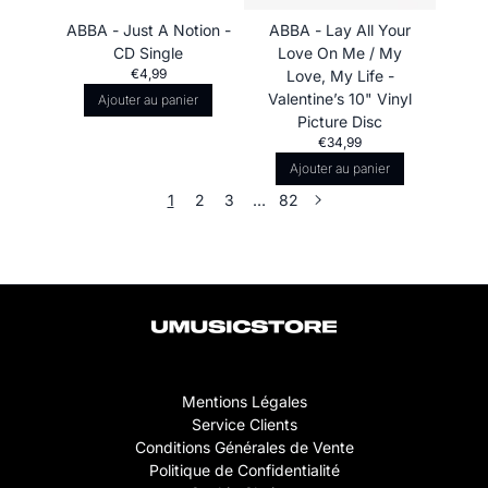
ABBA - Just A Notion -
ABBA - Lay All Your
CD Single
Love On Me / My
€4,99
Love, My Life -
Valentine’s 10" Vinyl
Ajouter au panier
Picture Disc
€34,99
Ajouter au panier
1
2
3
…
82
Mentions Légales
Service Clients
Conditions Générales de Vente
Politique de Confidentialité