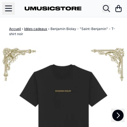
Aller au contenu
Pani
Accueil
›
Idées cadeaux
›
Benjamin Biolay - "Saint-Benjamin" - T-
shirt noir
Suivant
Précédent