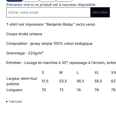
Prévenez-moi si ce produit est à nouveau disponible:
Me notifier
T-shirt noir Impression "Benjamin Biolay" recto verso
Coupe droite unisexe
Composition : jersey simple 100% coton biologique
Grammage : 220g/m²
Entretien : Lavage en machine à 30°, repassage à l'envers, éviter
S
M
L
XL
XX
Largeur demi-tour
51,5
53,5
56,5
59,5
62
poitrine
Longueur
70
72
74
76
78
Fabricant