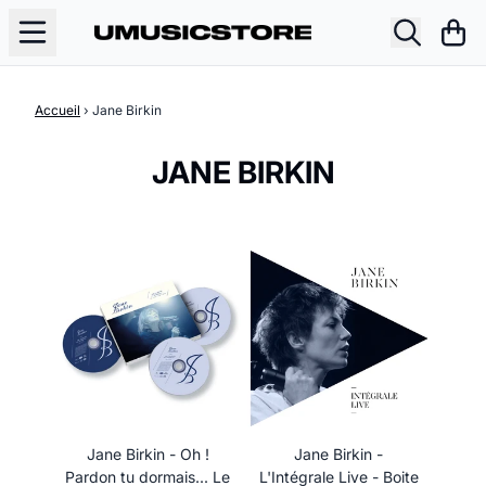
Aller au contenu
Pani
Accueil
›
Jane Birkin
JANE BIRKIN
Jane Birkin - Oh !
Jane Birkin -
Pardon tu dormais... Le
L'Intégrale Live - Boite