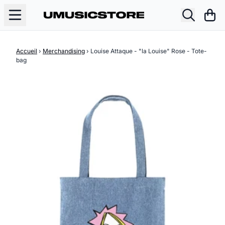
Aller au contenu
Pani
Accueil
›
Merchandising
›
Louise Attaque - "la Louise" Rose - Tote-
bag