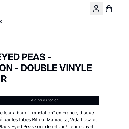
Panier
Compte
S
YED PEAS -
ON - DOUBLE VINYLE
UR
Ajouter au panier
de leur album "Translation" en France, disque
té par les tubes Ritmo, Mamacita, Vida Loca et
 Black Eyed Peas sont de retour ! Leur nouvel