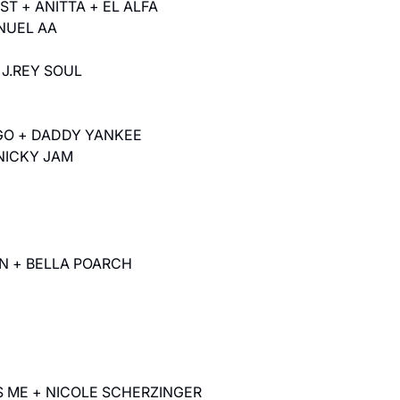
ST + ANITTA + EL ALFA
NUEL AA
 J.REY SOUL
IGO + DADDY YANKEE
NICKY JAM
EN + BELLA POARCH
S ME + NICOLE SCHERZINGER