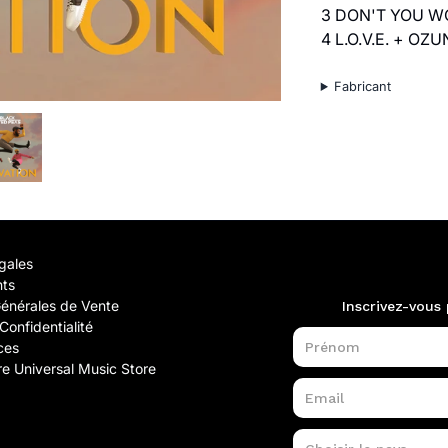
3 DON'T YOU W
4 L.O.V.E. + OZ
Fabricant
gales
nts
Générales de Vente
Confidentialité
ces
e Universal Music Store