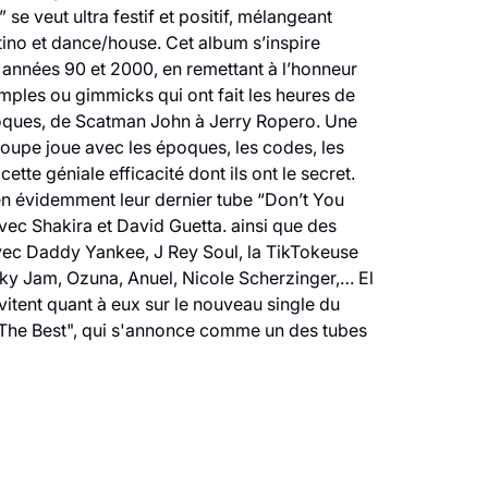
 se veut ultra festif et positif, mélangeant
tino et dance/house. Cet album s’inspire
nnées 90 et 2000, en remettant à l’honneur
mples ou gimmicks qui ont fait les heures de
oques, de Scatman John à Jerry Ropero. Une
groupe joue avec les époques, les codes, les
ette géniale efficacité dont ils ont le secret.
en évidemment leur dernier tube “Don’t You
vec Shakira et David Guetta. ainsi que des
vec Daddy Yankee, J Rey Soul, la TikTokeuse
cky Jam, Ozuna, Anuel, Nicole Scherzinger,… El
invitent quant à eux sur le nouveau single du
The Best", qui s'annonce comme un des tubes