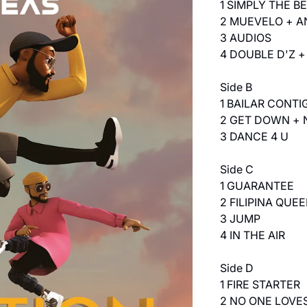
1 SIMPLY THE BE
2 MUEVELO + A
3 AUDIOS
4 DOUBLE D'Z +
Side B
1 BAILAR CONT
2 GET DOWN + 
3 DANCE 4 U
Side C
1 GUARANTEE
2 FILIPINA QUE
3 JUMP
4 IN THE AIR
Side D
1 FIRE STARTER
2 NO ONE LOVE