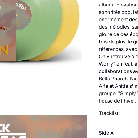
album “Elevation”
sonorités pop, la
énormément des a
des mélodies, sa
gloire de ces ép
fois de plus, le 
références, avec c
On y retrouve bi
Worry” en feat. a
collaborations a
Bella Poarch, Ni
Alfa et Anitta s'
groupe, "Simply 
house de l'hiver.
Tracklist:
Side A