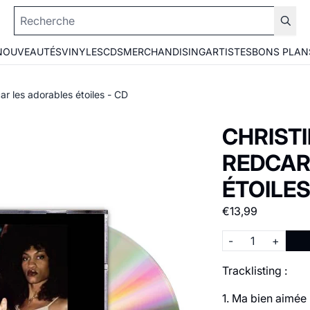
NOUVEAUTÉS
VINYLES
CDS
MERCHANDISING
ARTISTES
BONS PLAN
ar les adorables étoiles - CD
CHRISTI
REDCAR
ÉTOILES
€13,99
Quantité
-
+
Tracklisting :
1. Ma bien aimée