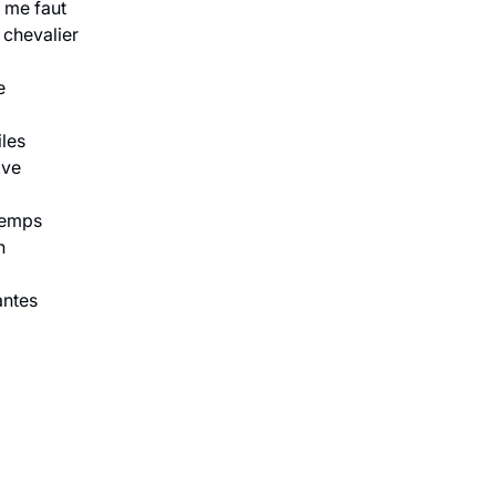
l me faut
 chevalier
e
iles
ove
temps
n
antes