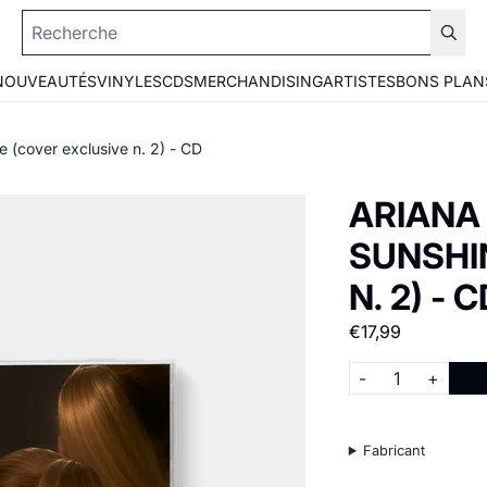
NOUVEAUTÉS
VINYLES
CDS
MERCHANDISING
ARTISTES
BONS PLAN
e (cover exclusive n. 2) - CD
ARIANA
SUNSHI
N. 2) - C
€17,99
Quantité
-
+
Fabricant