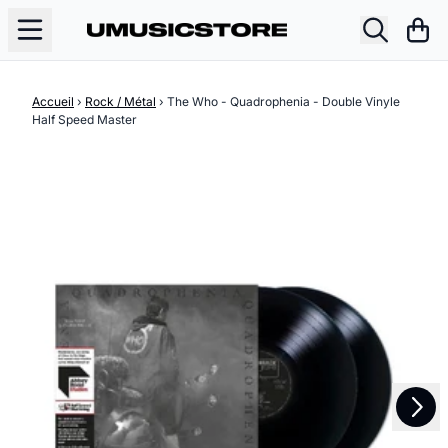
Aller au contenu
Pani
Accueil
›
Rock / Métal
›
The Who - Quadrophenia - Double Vinyle
Half Speed Master
Suivant
Précédent