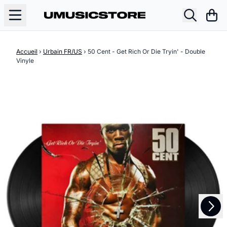
Aller au contenu
Pani
Accueil
›
Urbain FR/US
›
50 Cent - Get Rich Or Die Tryin' - Double
Vinyle
Suivant
Précédent