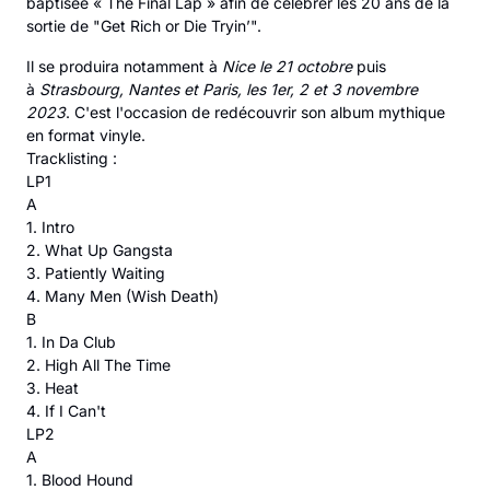
baptisée « The Final Lap » afin de célébrer les 20 ans de la
sortie de "Get Rich or Die Tryin’".
Il se produira notamment à
Nice le 21 octobre
puis
à
Strasbourg, Nantes et Paris, les 1er, 2 et 3 novembre
2023
. C'est l'occasion de redécouvrir son album mythique
en format vinyle.
Tracklisting :
LP1
A
1. Intro
2. What Up Gangsta
3. Patiently Waiting
4. Many Men (Wish Death)
B
1. In Da Club
2. High All The Time
3. Heat
4. If I Can't
LP2
A
1. Blood Hound