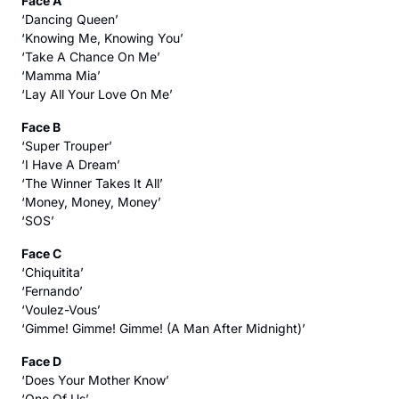
Face A
‘Dancing Queen’
‘Knowing Me, Knowing You’
‘Take A Chance On Me’
‘Mamma Mia’
‘Lay All Your Love On Me’
Face B
‘Super Trouper’
‘I Have A Dream’
‘The Winner Takes It All’
‘Money, Money, Money’
‘SOS’
Face C
‘Chiquitita’
‘Fernando’
‘Voulez-Vous’
‘Gimme! Gimme! Gimme! (A Man After Midnight)’
Face D
‘Does Your Mother Know’
‘One Of Us’