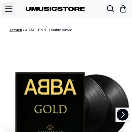
Aller au contenu
Pani
Accueil
›
ABBA - Gold - Double Vinyle
Suivant
Précédent