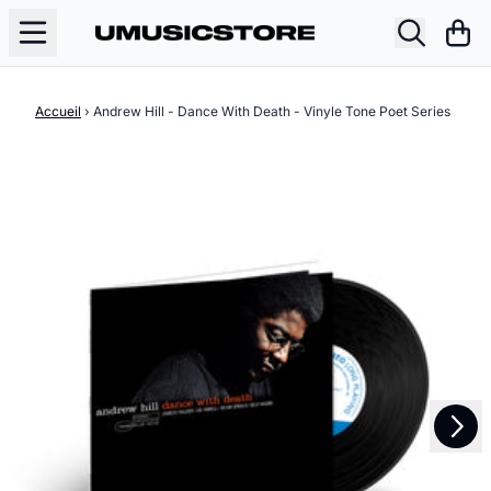
Aller au contenu
Pani
Accueil
›
Andrew Hill - Dance With Death - Vinyle Tone Poet Series
Suivant
Précédent