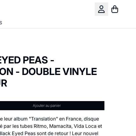
Panier
Compte
S
YED PEAS -
ON - DOUBLE VINYLE
UR
Ajouter au panier
de leur album "Translation" en France, disque
té par les tubes Ritmo, Mamacita, Vida Loca et
 Black Eyed Peas sont de retour ! Leur nouvel