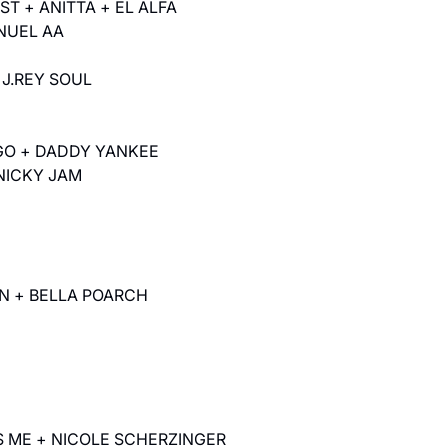
ST + ANITTA + EL ALFA
NUEL AA
 J.REY SOUL
IGO + DADDY YANKEE
NICKY JAM
EN + BELLA POARCH
S ME + NICOLE SCHERZINGER