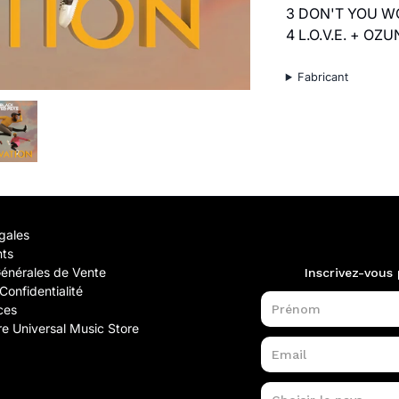
3 DON'T YOU W
4 L.O.V.E. + OZ
Fabricant
gales
nts
Générales de Vente
Confidentialité
ces
e Universal Music Store