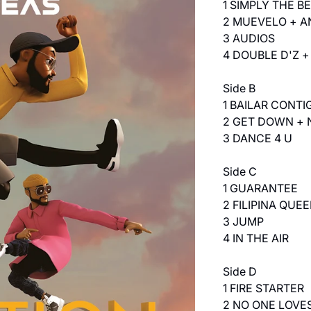
1 SIMPLY THE BE
2 MUEVELO + A
3 AUDIOS
4 DOUBLE D'Z +
Side B
1 BAILAR CONT
2 GET DOWN + 
3 DANCE 4 U
Side C
1 GUARANTEE
2 FILIPINA QUE
3 JUMP
4 IN THE AIR
Side D
1 FIRE STARTER
2 NO ONE LOVE