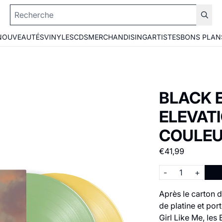
NOUVEAUTÉS
VINYLES
CDS
MERCHANDISING
ARTISTES
BONS PLAN
BLACK E
ELEVATI
COULE
€41,99
Quantité
-
+
​Après le carton 
de platine et por
Girl Like Me, les