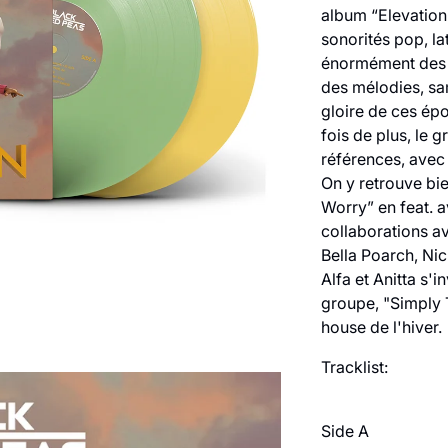
album “Elevation”
sonorités pop, la
énormément des a
des mélodies, sa
gloire de ces ép
fois de plus, le 
références, avec c
On y retrouve bi
Worry” en feat. a
collaborations a
Bella Poarch, Ni
Alfa et Anitta s'
groupe, "Simply 
house de l'hiver.
Tracklist:
Side A