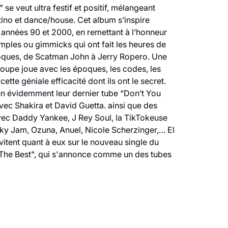
 se veut ultra festif et positif, mélangeant
tino et dance/house. Cet album s’inspire
nnées 90 et 2000, en remettant à l’honneur
mples ou gimmicks qui ont fait les heures de
oques, de Scatman John à Jerry Ropero. Une
groupe joue avec les époques, les codes, les
ette géniale efficacité dont ils ont le secret.
en évidemment leur dernier tube “Don’t You
vec Shakira et David Guetta. ainsi que des
vec Daddy Yankee, J Rey Soul, la TikTokeuse
cky Jam, Ozuna, Anuel, Nicole Scherzinger,… El
invitent quant à eux sur le nouveau single du
The Best", qui s'annonce comme un des tubes