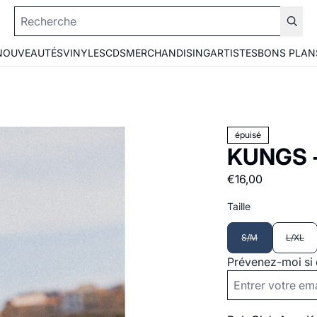
NOUVEAUTÉS
VINYLES
CDS
MERCHANDISING
ARTISTES
BONS PLAN
épuisé
KUNGS -
€16,00
Taille
S/M
L/XL
Prévenez-moi si 