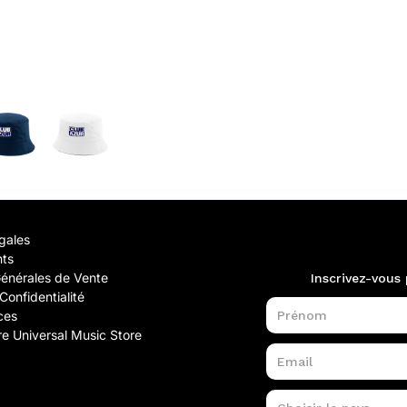
gales
nts
Générales de Vente
Confidentialité
ces
e Universal Music Store