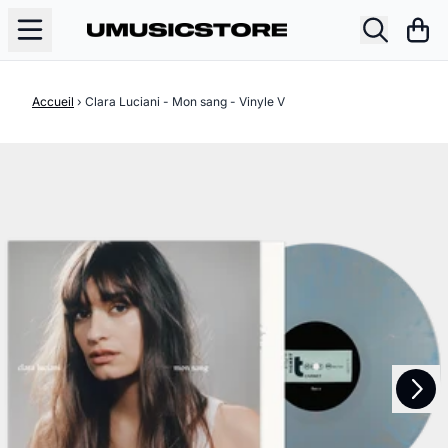
Aller au contenu
Pani
Accueil
›
Clara Luciani - Mon sang - Vinyle V
Suivant
Précédent