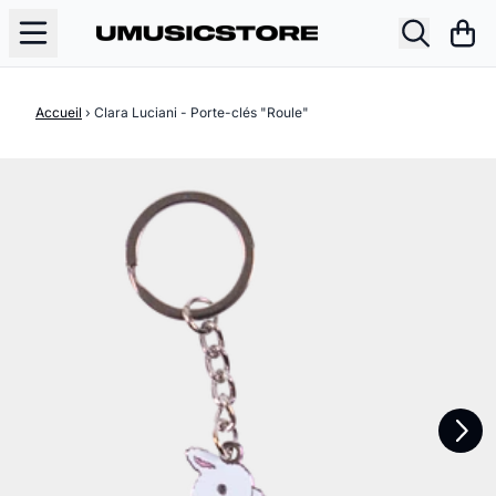
Aller au contenu
Pani
Accueil
›
Clara Luciani - Porte-clés "Roule"
Suivant
Précédent