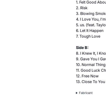
1. Felt Good Abo
2. Risk
3. Blowing Smok
4. I Love You, I'
5. us. (feat. Taylo
6. Let It Happen
7. Tough Love
Side B:
8. I Knew It, I K
9. Gave You I Ga
10. Normal Thing
11. Good Luck Ch
12. Free Now
13. Close To You
Fabricant