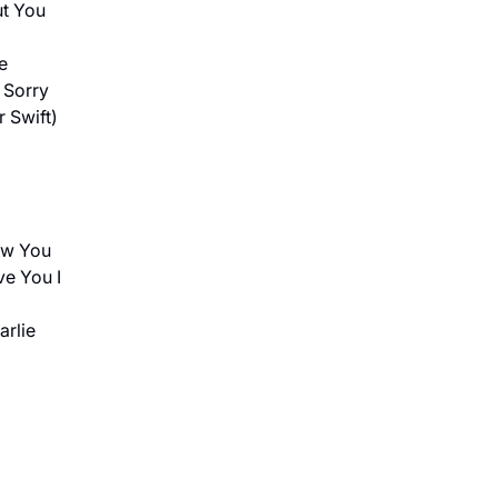
ut You
e
m Sorry
r Swift)
now You
ve You I
arlie