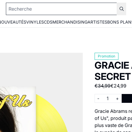
NOUVEAUTÉS
VINYLES
CDS
MERCHANDISING
ARTISTES
BONS PLAN
Promotion
GRACIE
SECRET 
€34,99
€24,99
Quantité
-
+
Gracie Abrams re
of Us", produit p
plus vaste de Gra