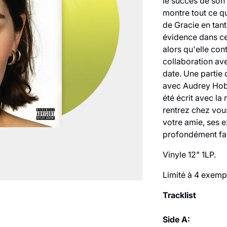
le succès de son
montre tout ce q
de Gracie en tant
évidence dans ce 
alors qu'elle con
collaboration av
date. Une partie
avec Audrey Hobe
été écrit avec l
rentrez chez vou
votre amie, ses e
profondément faç
Vinyle 12" 1LP.
Limité à 4 exemp
Tracklist
Side A: