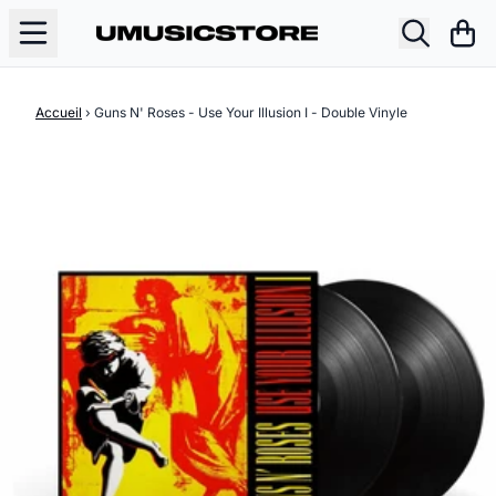
Aller au contenu
Pani
Accueil
›
Guns N' Roses - Use Your Illusion I - Double Vinyle