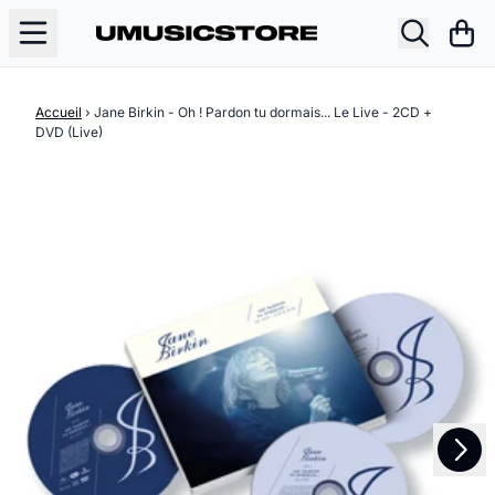
Aller au contenu
Pani
Accueil
›
Jane Birkin - Oh ! Pardon tu dormais... Le Live - 2CD +
DVD (Live)
Suivant
Précédent