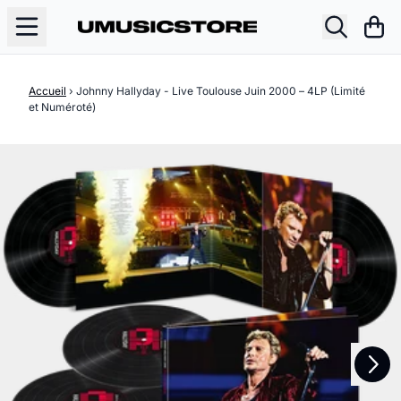
Aller au contenu
Pani
Accueil
›
Johnny Hallyday - Live Toulouse Juin 2000 – 4LP (Limité
et Numéroté)
Suivant
Précédent