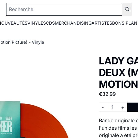
NOUVEAUTÉS
VINYLES
CDS
MERCHANDISING
ARTISTES
BONS PLAN
tion Picture) - Vinyle
LADY GA
DEUX (
MOTION 
€32,99
Quantité
-
+
Bande originale o
l'un des films le
originale a été 