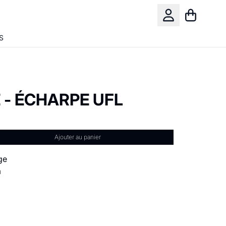
Panier
Compte
S
 - ÉCHARPE UFL
Ajouter au panier
age
m