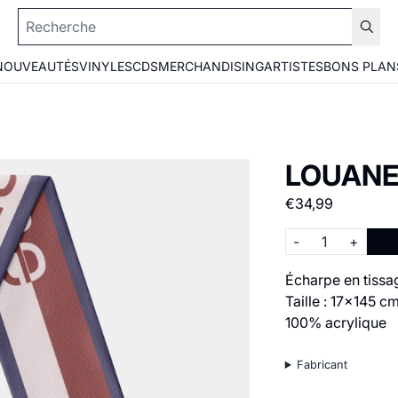
NOUVEAUTÉS
VINYLES
CDS
MERCHANDISING
ARTISTES
BONS PLAN
LOUANE
€34,99
Quantité
-
+
Écharpe en tiss
Taille : 17x145 c
100% acrylique
Fabricant