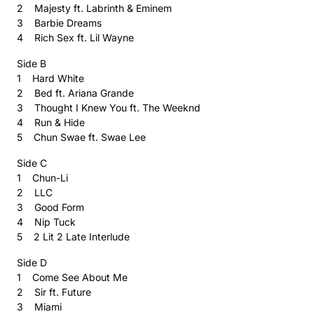
2 Majesty ft. Labrinth & Eminem
3 Barbie Dreams
4 Rich Sex ft. Lil Wayne
Side B
1 Hard White
2 Bed ft. Ariana Grande
3 Thought I Knew You ft. The Weeknd
4 Run & Hide
5 Chun Swae ft. Swae Lee
Side C
1 Chun-Li
2 LLC
3 Good Form
4 Nip Tuck
5 2 Lit 2 Late Interlude
Side D
1 Come See About Me
2 Sir ft. Future
3 Miami