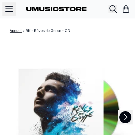
Aller au contenu
Pani
Accueil
›
RK - Rêves de Gosse - CD
Suivant
Précédent