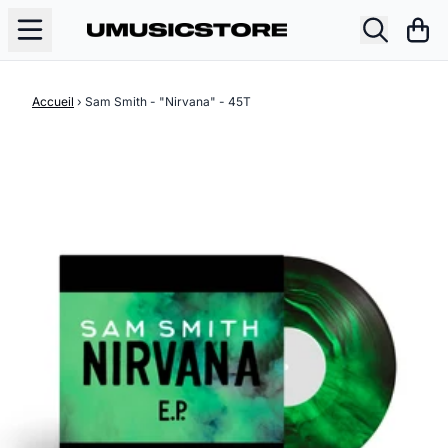
Aller au contenu
Pani
Accueil
›
Sam Smith - "Nirvana" - 45T