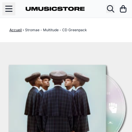
Aller au contenu
Pani
Accueil
›
Stromae - Multitude - CD Greenpack