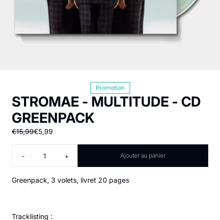
Promotion
STROMAE - MULTITUDE - CD
GREENPACK
€15,99
€5,99
Quantité
-
+
Ajouter au panier
Greenpack, 3 volets, livret 20 pages
Tracklisting :