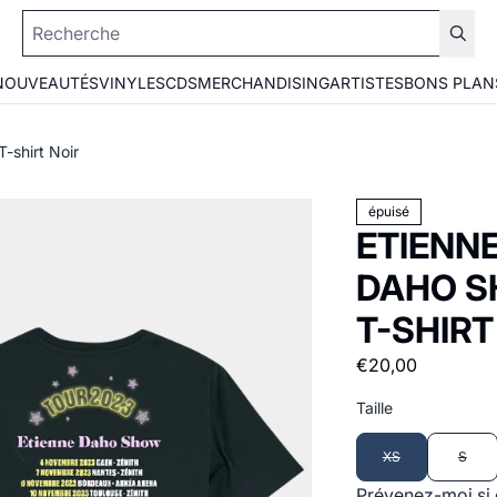
NOUVEAUTÉS
VINYLES
CDS
MERCHANDISING
ARTISTES
BONS PLAN
-shirt Noir
épuisé
ETIENNE
DAHO SH
T-SHIRT
€20,00
Taille
XS
S
Prévenez-moi si 