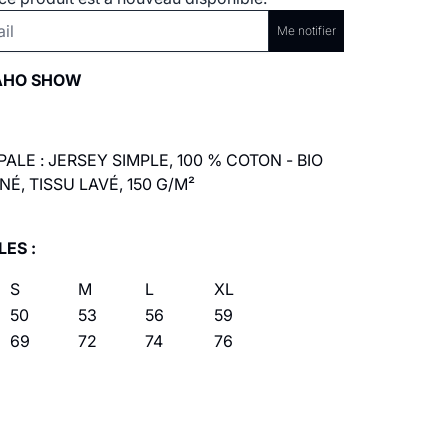
Me notifier
AHO SHOW
PALE : JERSEY SIMPLE, 100 % COTON - BIO
É, TISSU LAVÉ, 150 G/M²
LES :
S
M
L
XL
50
53
56
59
69
72
74
76