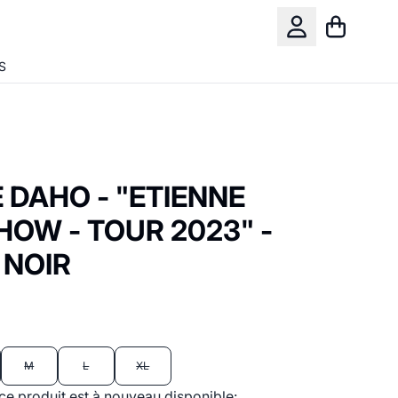
Panier
Compte
S
 DAHO - "ETIENNE
OW - TOUR 2023" -
 NOIR
M
L
XL
ce produit est à nouveau disponible: