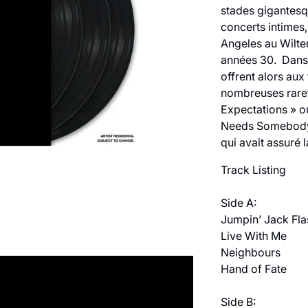
stades gigantesq
concerts intime
Angeles au Wilte
années 30. Dans l
offrent alors aux
nombreuses raret
Expectations » o
Needs Somebody 
qui avait assuré l
Track Listing
Side A:
Jumpin’ Jack Fla
Live With Me
Neighbours
Hand of Fate
Side B: