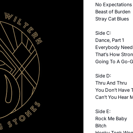
No Expectations
Beast of Burden
Stray Cat Blues
Side C:
Dance, Part 1
Everybody Needs
That’s How Stron
Going To A Go-
Side D:
Thru And Thru
You Don’t Have T
Can’t You Hear 
Side E:
Rock Me Baby
Bitch
Honky Tonk Wo