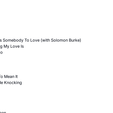
 Somebody To Love (with Solomon Burke)
g My Love Is
Go
o Mean It
Me Knocking
men