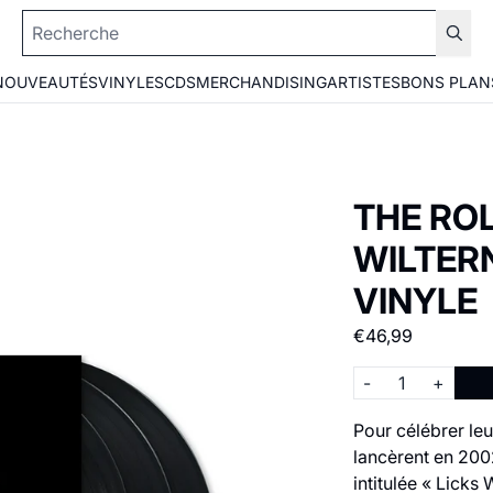
NOUVEAUTÉS
VINYLES
CDS
MERCHANDISING
ARTISTES
BONS PLAN
THE ROL
WILTERN
VINYLE
€46,99
Quantité
-
+
Pour célébrer leu
lancèrent en 200
intitulée « Licks