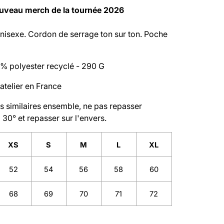
uveau merch de la tournée 2026
isexe. Cordon de serrage ton sur ton. Poche
% polyester recyclé - 290 G
atelier en France
s similaires ensemble, ne pas repasser
à 30° et repasser sur l'envers.
XS
S
M
L
XL
52
54
56
58
60
68
69
70
71
72