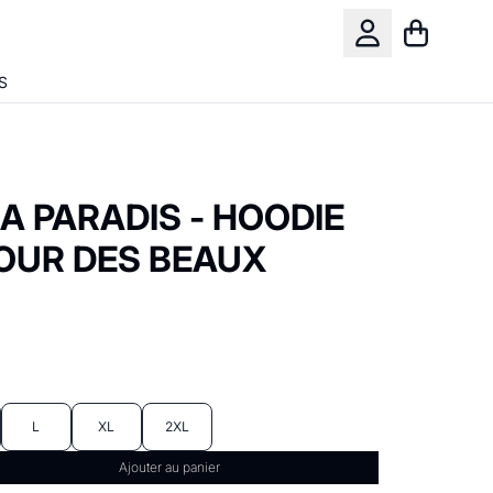
Panier
Compte
S
A PARADIS - HOODIE
TOUR DES BEAUX
L
XL
2XL
Ajouter au panier