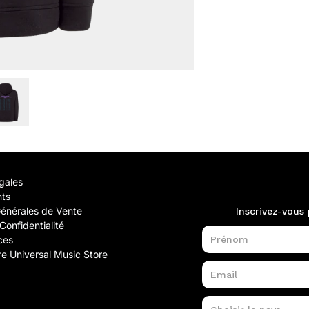
gales
nts
Générales de Vente
Confidentialité
ces
e Universal Music Store