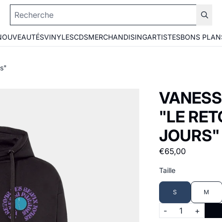
NOUVEAUTÉS
VINYLES
CDS
MERCHANDISING
ARTISTES
BONS PLAN
rs"
VANESS
"LE RE
JOURS"
€65,00
Taille
S
M
Quantité
-
+