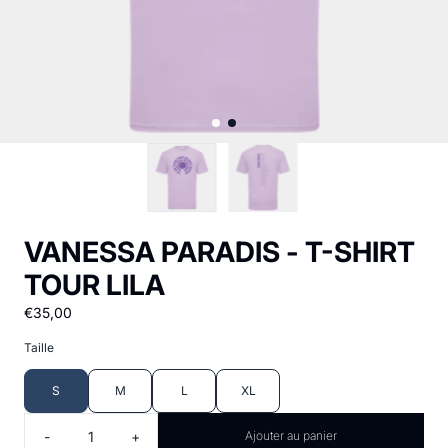
VANESSA PARADIS - T-SHIRT
TOUR LILA
€35,00
Taille
S
M
L
XL
Quantité
-
+
Ajouter au panier