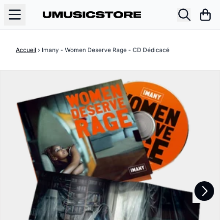
Aller au contenu
Pani
Accueil
›
Imany - Women Deserve Rage - CD Dédicacé
Suivant
Précédent