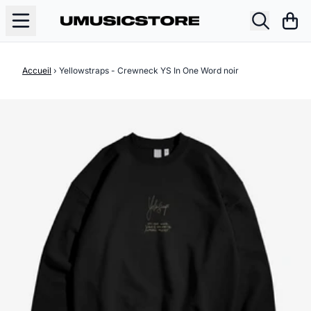
Aller au contenu
Pani
Accueil
›
Yellowstraps - Crewneck YS In One Word noir