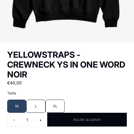
YELLOWSTRAPS -
CREWNECK YS IN ONE WORD
NOIR
€40,00
Taille
M
L
XL
Quantité
-
+
Ajouter au panier